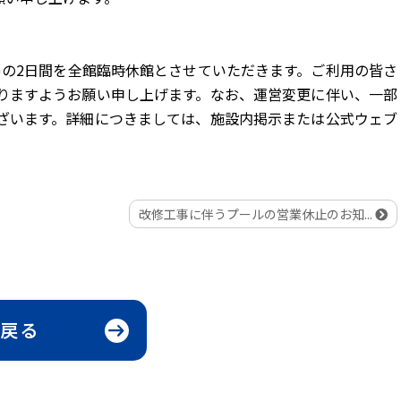
(木)の2日間を全館臨時休館とさせていただきます。ご利用の皆さ
りますようお願い申し上げます。なお、運営変更に伴い、一部
ざいます。詳細につきましては、施設内掲示または公式ウェブ
改修工事に伴うプールの営業休止のお知...
arrow_right_alt
戻る