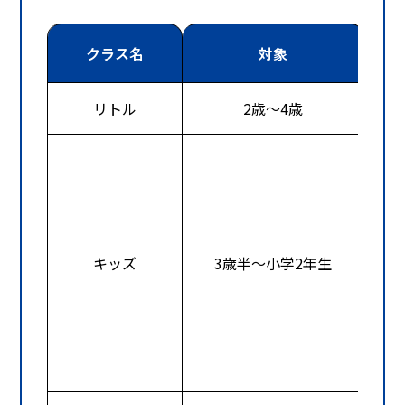
クラス名
対象
曜
リトル
2歳～4歳
キッズ
3歳半～小学2年生