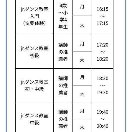
4歳
月
jr.ダンス教室
16:15
～小
入門
～
学4
（※要体験）
17:15
木
年生
月
HIP
講師
17:20
jr.ダンス教室
コン
の推
～
初級
踊り
薦者
18:20
木
月
講師
18:30
jr.ダンス教室
の推
～
初・中級
薦者
19:30
木
月
講師
19:40
jr.ダンス教室
の推
～
中級
薦者
20:40
木