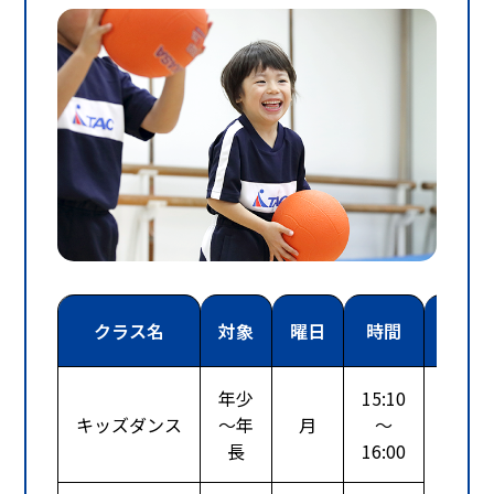
クラス名
対象
曜日
時間
年少
15:10
キッズダンス
～年
月
～
長
16:00