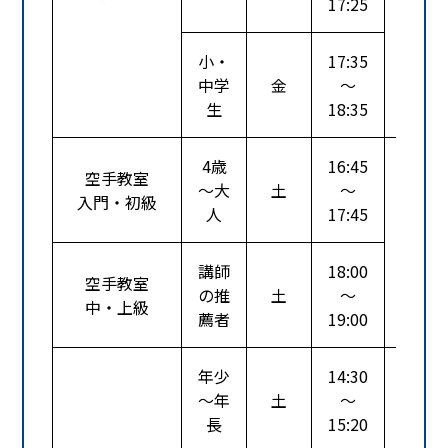
17:25
るカ
小・
17:35
中学
金
～
生
18:35
4歳
16:45
空手教室
～大
土
～
基本
入門・初級
人
17:45
礼儀
体力
とし
講師
18:00
空手教室
がけ
の推
土
～
中・上級
薦者
19:00
年少
14:30
～年
土
～
テニ
長
15:20
サッ