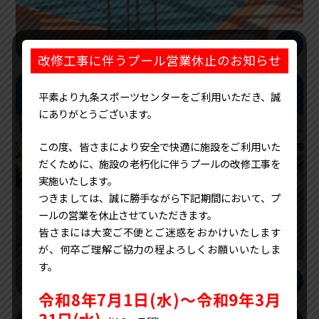
arrow_right_alt
改修工事に伴うプール営業休止のお知らせ
利用案内
平素より九条スポーツセンターをご利用いただき、誠
にありがとうございます。
この度、皆さまにより安全で快適に施設をご利用いた
だくために、施設の老朽化に伴うプールの改修工事を
実施いたします。
つきましては、誠に勝手ながら下記期間において、プ
ールの営業を休止させていただきます。
皆さまには大変ご不便とご迷惑をおかけいたします
が、何卒ご理解ご協力の程よろしくお願いいたしま
す。
arrow_right_alt
令和8年7月1日(水)～令和9年3月
31日(水)